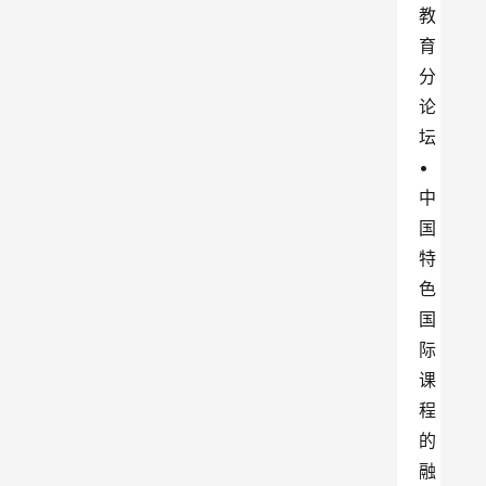
教
育
分
论
坛
•
中
国
特
色
国
际
课
程
的
融