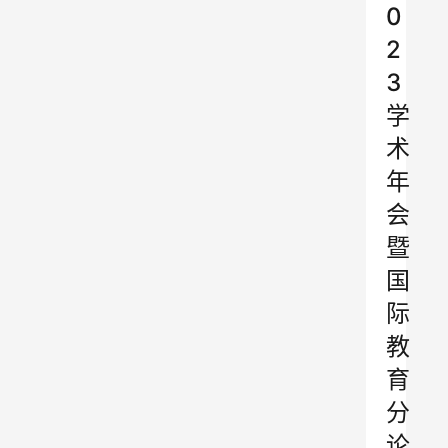
0
2
3
学
术
年
会
暨
国
际
教
育
分
论