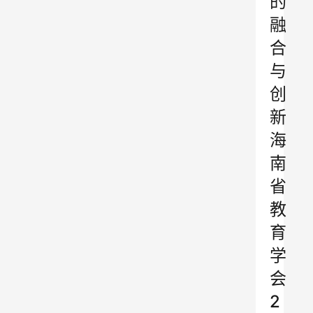
的
融
合
与
创
新
海
南
省
教
育
学
会
2