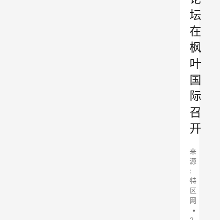
坛
在
枫
叶
国
际
召
开
来
源
:
特
区
网
•
2