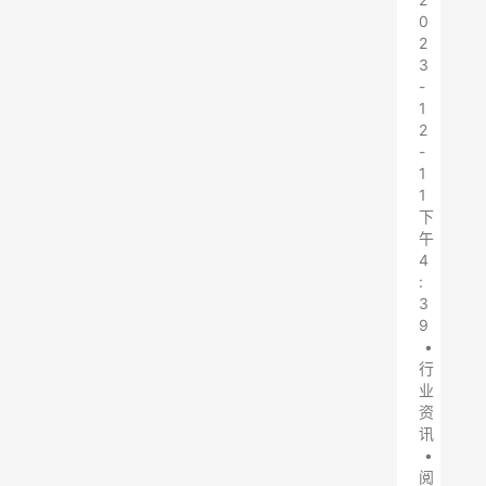
0
2
3
-
1
2
-
1
1
下
午
4
:
3
9
•
行
业
资
讯
•
阅