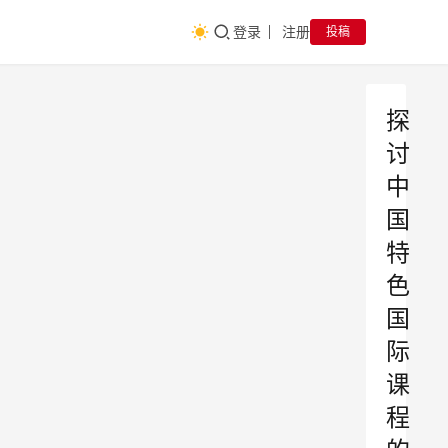
登录
注册
投稿
探
讨
中
国
特
色
国
际
课
程