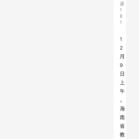
读
1
8
1
1
2
月
9
日
上
午
，
海
南
省
教