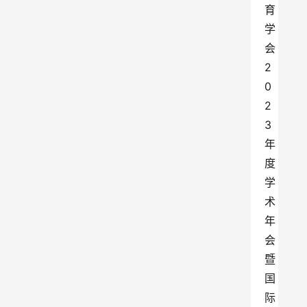
育
学
会
2
0
2
3
年
度
学
术
年
会
暨
国
际