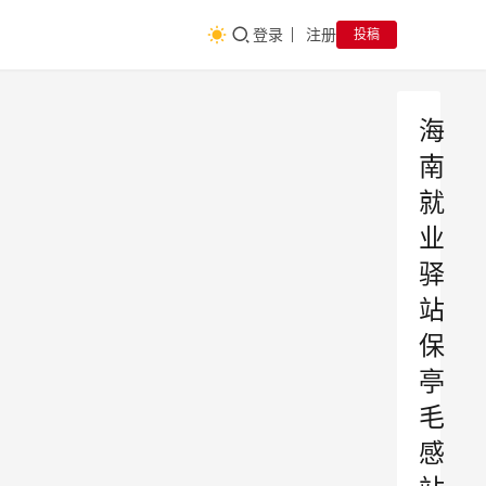
登录
注册
投稿
海
南
就
业
驿
站
保
亭
毛
感