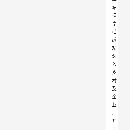
站
保
亭
毛
感
站
深
入
乡
村
及
企
业
,
开
展