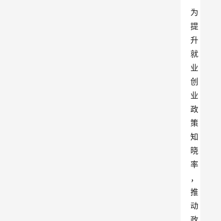
为
提
升
就
业
创
业
政
策
知
晓
率
，
推
动
政