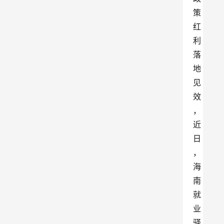
策
红
利
落
地
见
效
，
近
日
，
海
南
就
业
驿