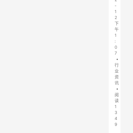
-
1
2
下
午
1
:
0
7
•
行
业
资
讯
•
阅
读
1
3
4
9