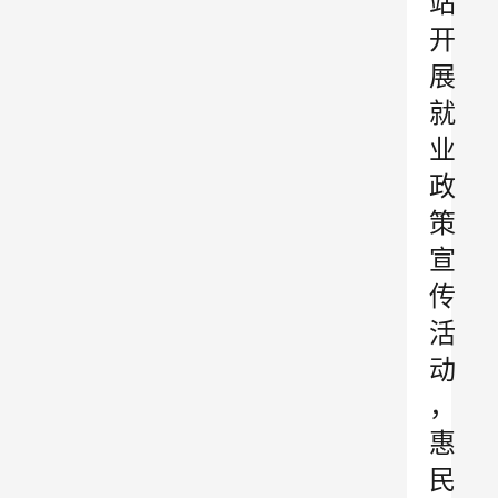
站
开
展
就
业
政
策
宣
传
活
动
，
惠
民