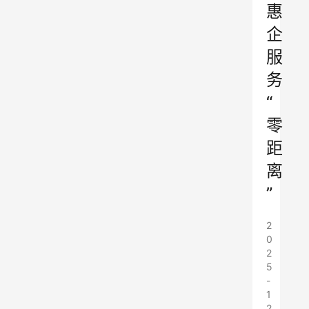
惠
企
服
务
“
零
距
离
”
2
0
2
5
-
1
2