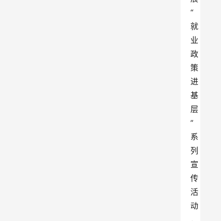
“
就
业
政
策
进
基
层
”
系
列
宣
传
活
动
，