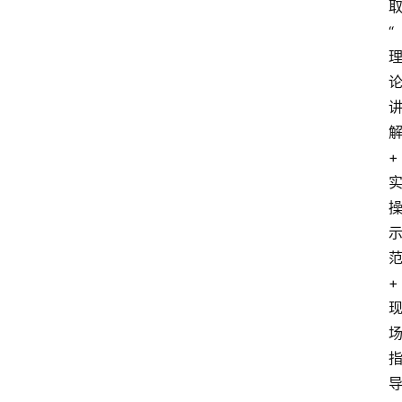
“
+
+