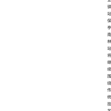
首
页
资
讯
专
登录
注册
题
简
报