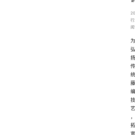
2
行
阅