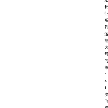
首
页
资
讯
专
登录
注册
题
4
简
4
报
1