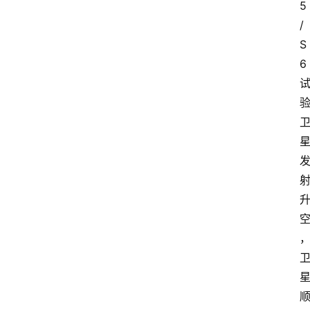
5
/
S
6