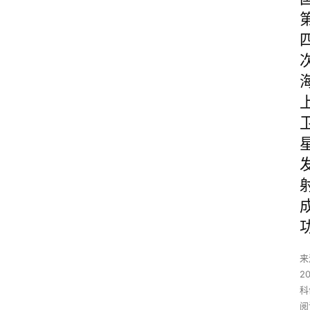
来
2
科
阅