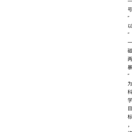
”
“
”