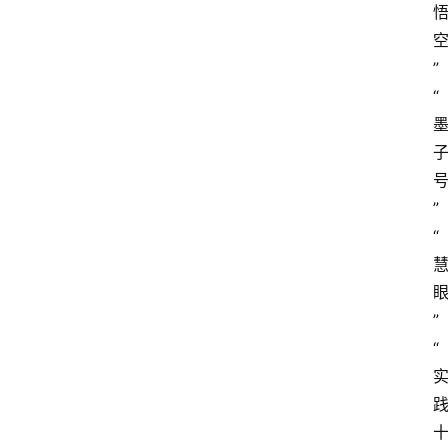
”
“
首
页
资
”
讯
“
专
登录
注册
题
”
简
“
报