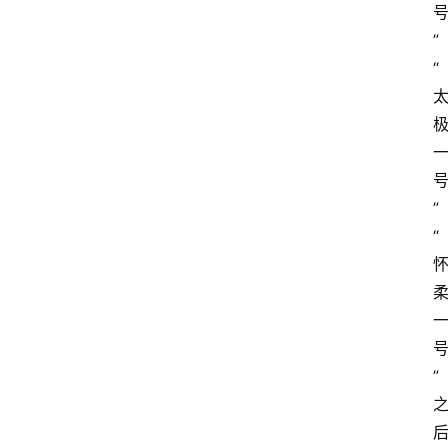
”
“
”
“
”