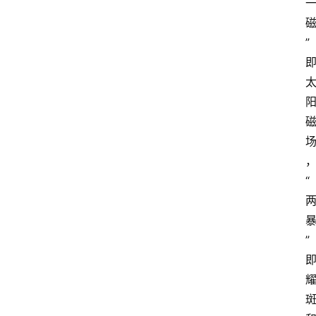
”
“
”