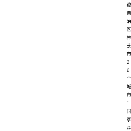
2
6
“