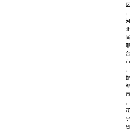
首
页
资
讯
专
登录
注册
题
简
报