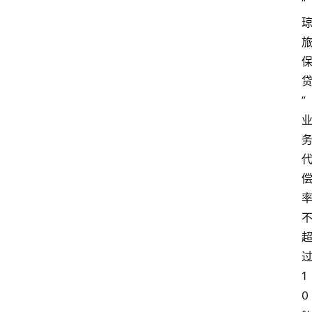
“
”
1
0