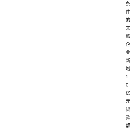
首
页
资
讯
专
登录
注册
题
1
简
报
0