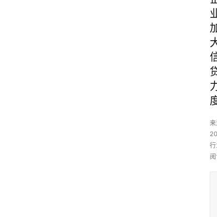
来
2
行
阅