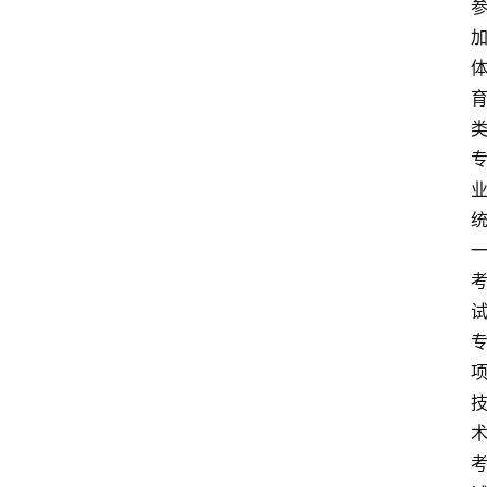
首
页
资
讯
专
登录
注册
题
简
报