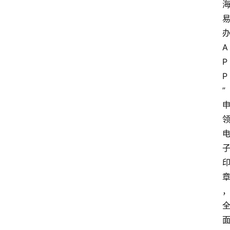
A
P
P
”