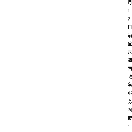
首
1
页
7
资
讯
专
登录
注册
题
简
报
“