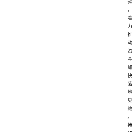
首
页
资
讯
专
登录
注册
题
简
报