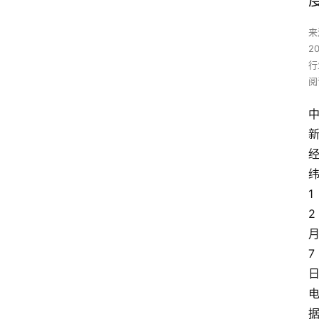
来
2
行
阅
1
2
7
电