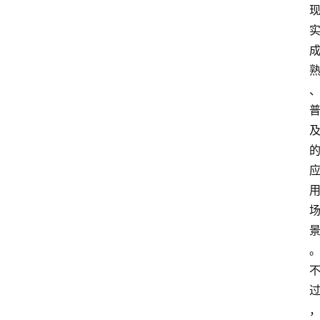
首
页
资
讯
专
登录
注册
题
简
报