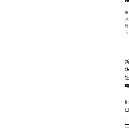
来
2
行
阅