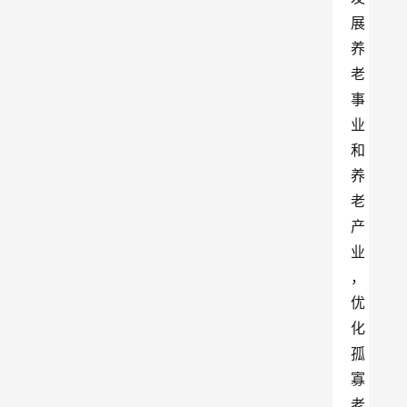
展
养
老
事
业
和
养
老
产
业
，
优
化
孤
寡
老