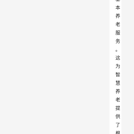
本
养
老
服
务
。
这
为
智
慧
养
老
提
供
了
根