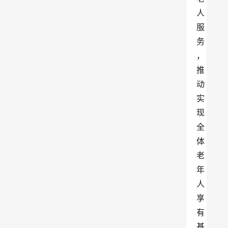
人
服
务
，
推
动
实
现
全
体
老
年
人
享
有
基