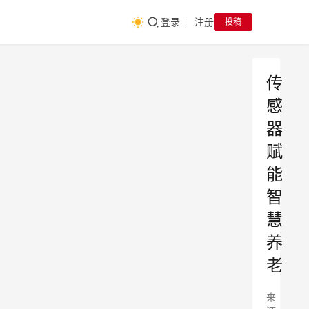
登录
注册
投稿
传
感
器
赋
能
智
慧
养
老
来