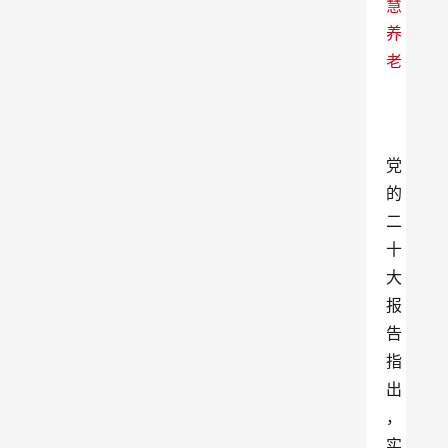
党
的
二
十
大
报
告
指
出
，
实