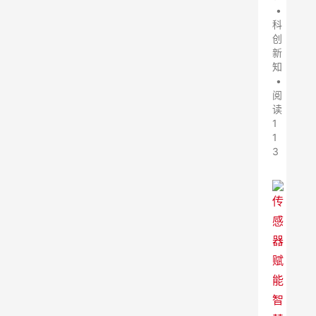
•
科
创
新
知
•
阅
读
1
1
3