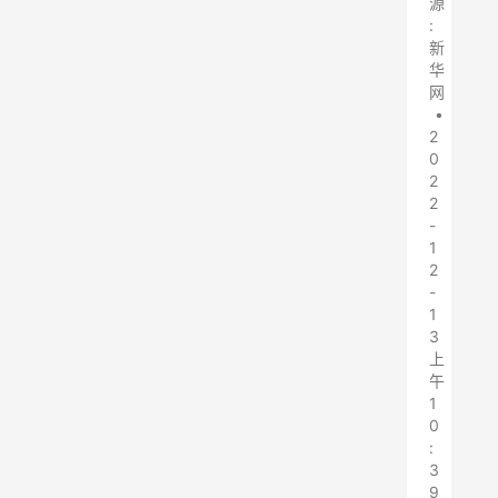
源
:
新
华
网
•
2
0
2
2
-
1
2
-
1
3
上
午
1
0
:
3
9