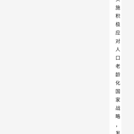
施
积
极
应
对
人
口
老
龄
化
国
家
战
略
，
发