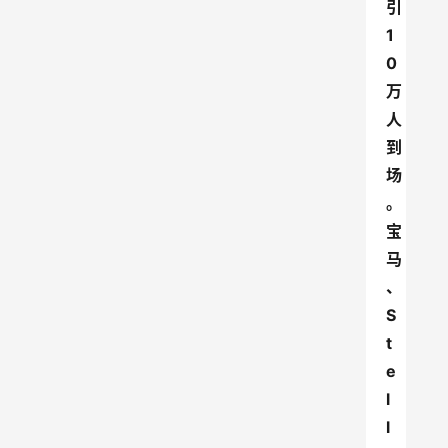
引
1
0
万
人
到
场
。
宝
马
、
S
t
e
l
l