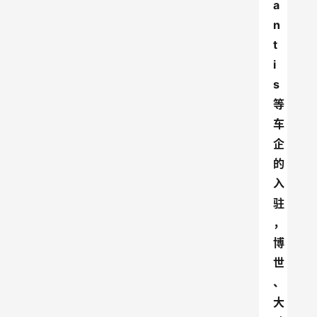
a
n
t
i
s
等
车
企
的
入
驻
，
博
世
、
大