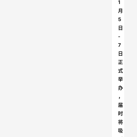
1
月
5
日
-
7
日
正
式
举
办
，
届
时
将
吸