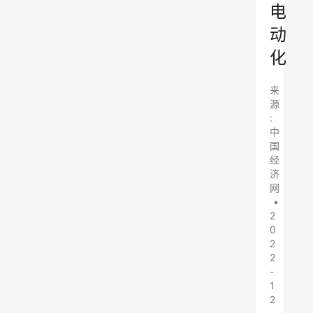
电
动
化
来
源
:
中
国
经
济
网
•
2
0
2
2
-
1
2