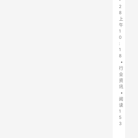
-
2
8
上
午
1
0
:
1
8
•
行
业
资
讯
•
阅
读
1
5
3