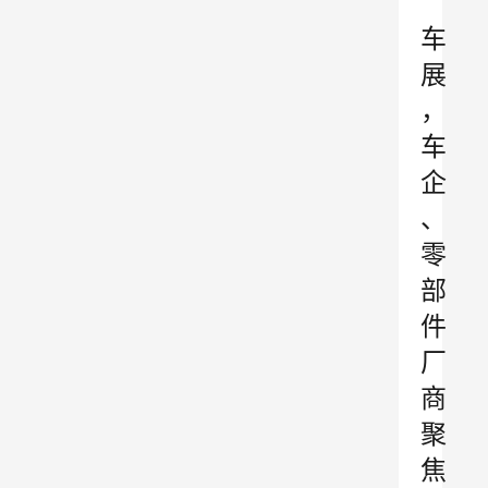
”
车
展
，
车
企
、
零
部
件
厂
商
聚
焦