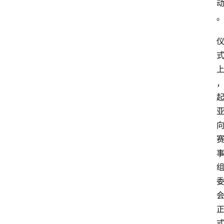
首
页
资
讯
专
登录
注册
题
简
报