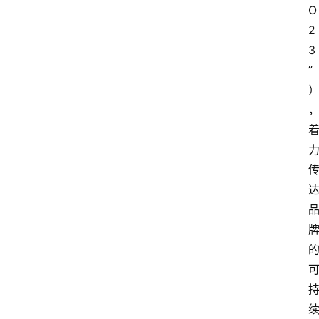
O
2
3
”