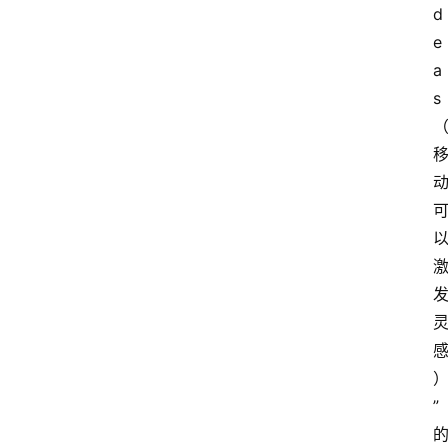
d
e
a
s
”