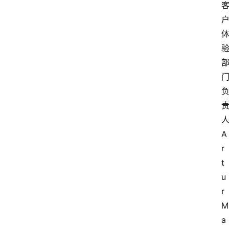
A
r
t
u
r 
M
a