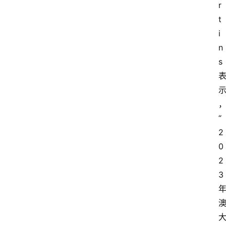
r
t
i
n
s
“
2
0
2
3