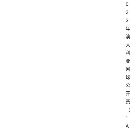
0
2
3
“
A