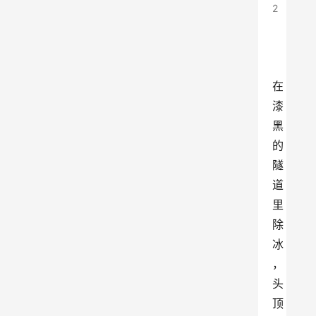
2
在
漆
黑
的
隧
道
里
除
冰
，
头
顶