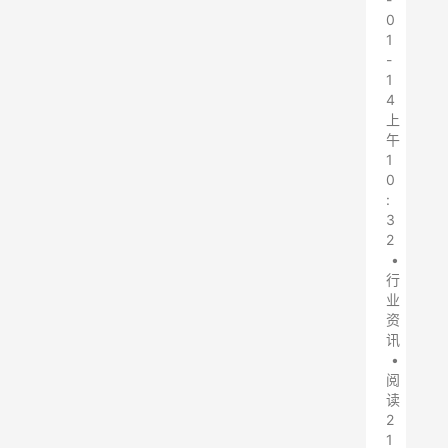
0
1
-
1
4
上
午
1
0
:
3
2
•
行
业
资
讯
•
阅
读
2
1