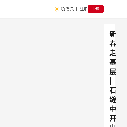
登录
注册
投稿
新
春
走
基
层
|
石
缝
中
开