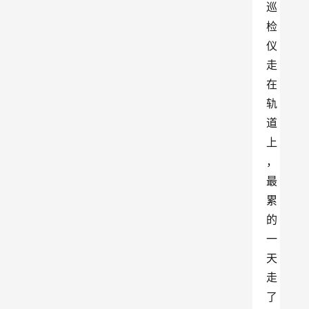
巡
检
仪
走
在
轨
道
上
，
最
累
的
一
天
走
了