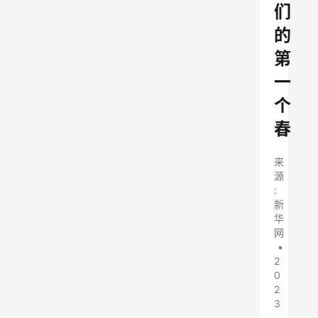
们
的
第
一
个
春
来
源
:
新
华
网
•
2
0
2
3
-