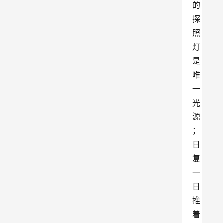
的
探
照
灯
是
唯
一
光
源
；
日
复
一
日
推
着