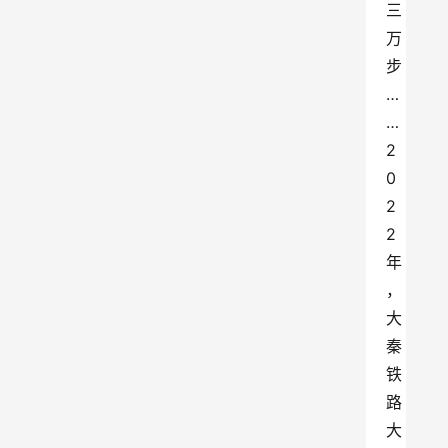
三
万
步
…
…
2
0
2
2
年
，
大
秦
铁
路
大