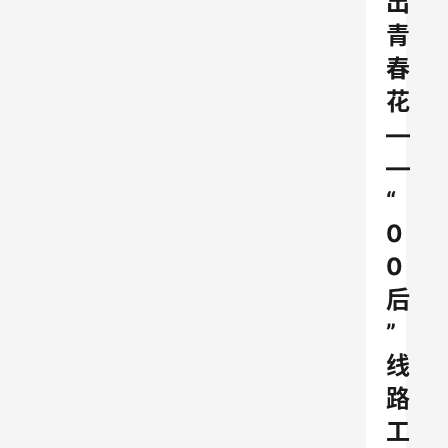
出
青
春
花
—
—
“
0
0
后
”
线
路
工