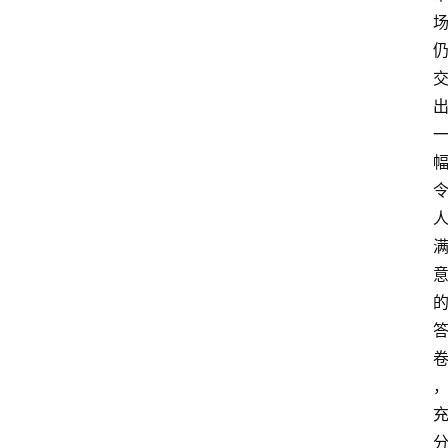
首
页
资
讯
专
登录
注册
题
简
报