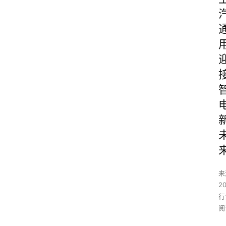
来
2
行
阅