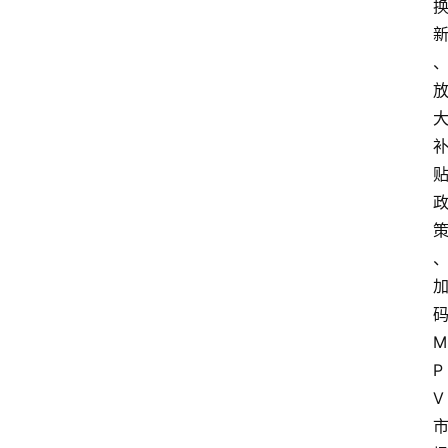
M
P
V