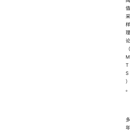
M
T
S