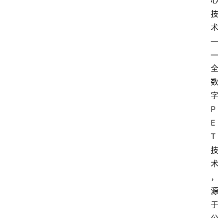
P
E
T