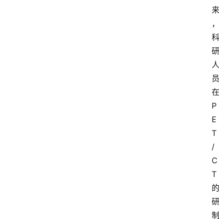
P
E
T
/
C
T