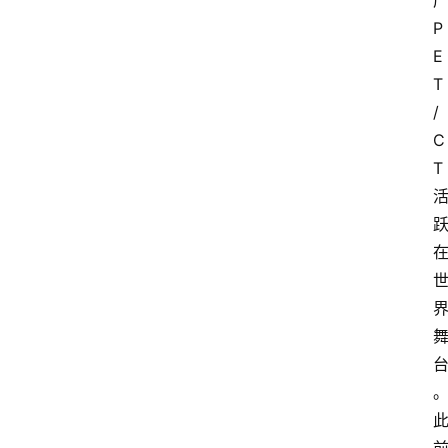
P
E
T
/
C
T