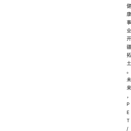
P
E
T
/