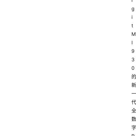
i
g
i
t
M
I 
9
3
0