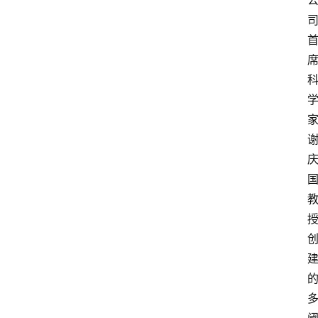
首
页
资
讯
专
登录
注册
题
简
报