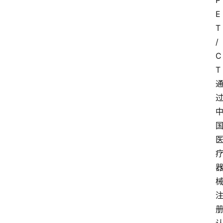
P
E
T
/
C
T