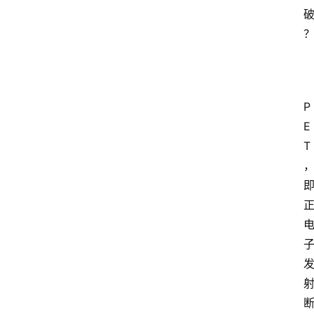
P
E
T