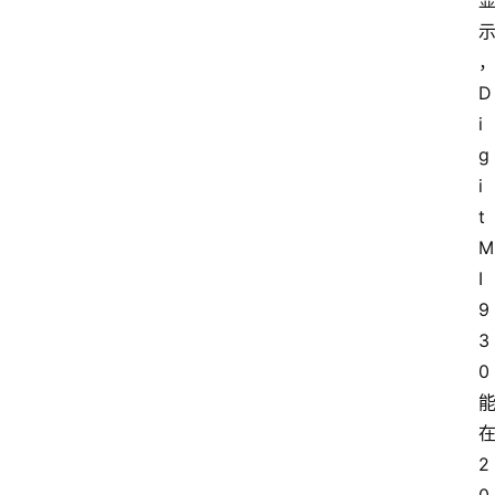
D
i
g
i
t
M
I 
9
3
0
2