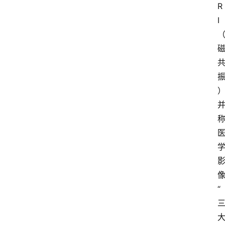
R
I
“