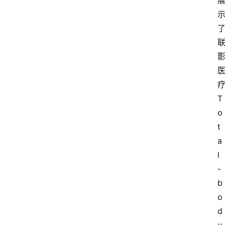
T
o
t
a
l
-
b
o
d