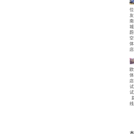
位
友
南
城
蔚
空
体
店
欧
体
店
试
试
线