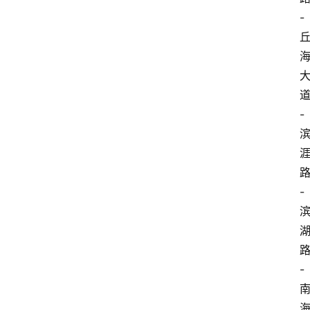
-
-
-
-