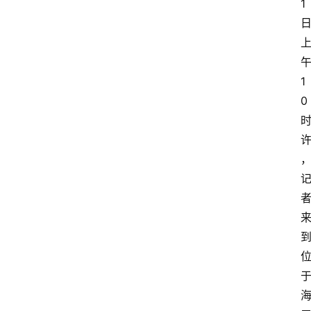
1
1
0
首
页
资
讯
专
登录
注册
题
简