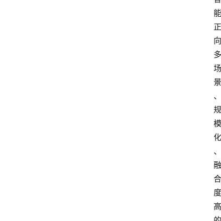
首
页
资
讯
专
登录
注册
题
简
报