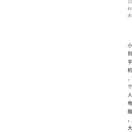
2
科
阅