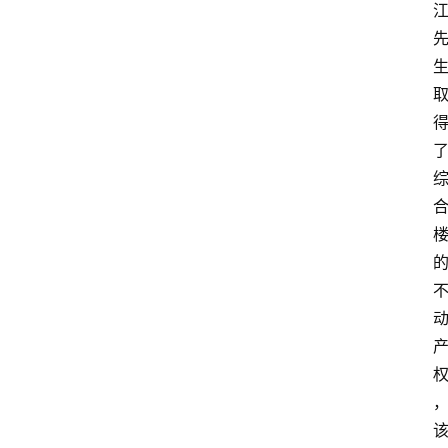
首
页
资
讯
专
登录
注册
题
简
报