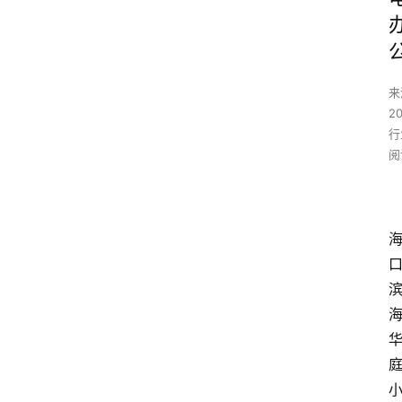
来
2
行
阅