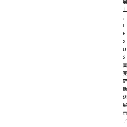
L
E
X
U
S