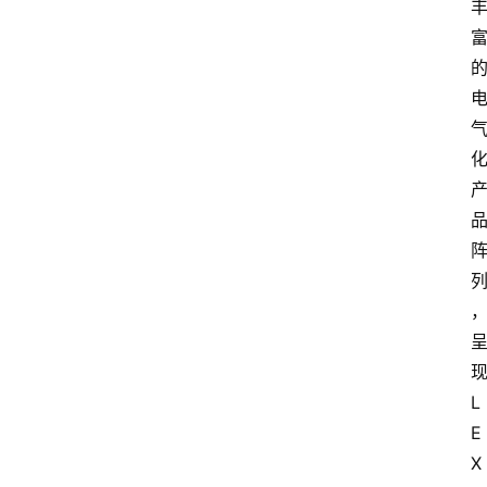
L
E
X