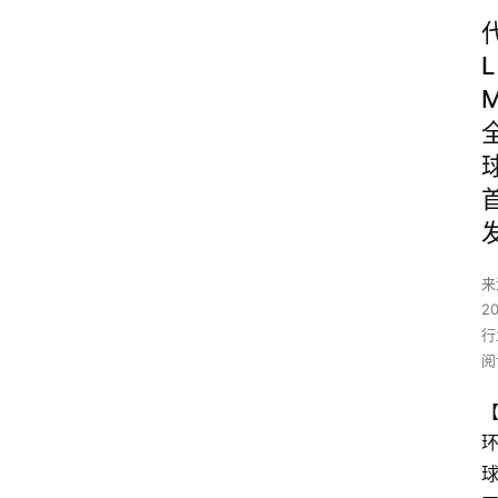
L
来
2
行
阅