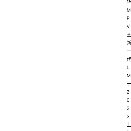
M
P
V
L
M
2
0
2
3