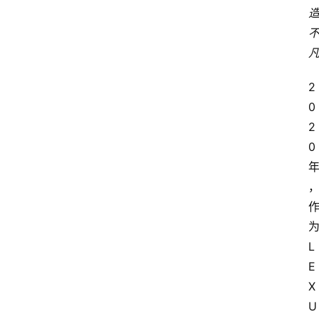
2
0
2
0
L
E
X
U