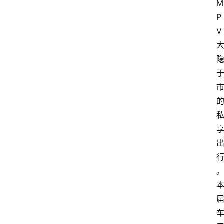
M
P
V