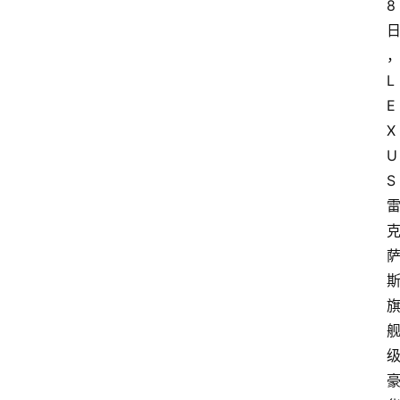
8
L
E
X
U
S