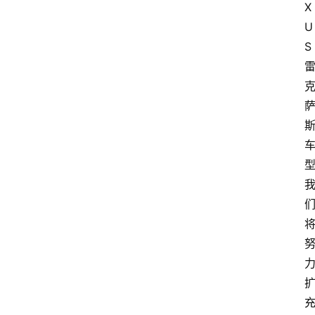
X
U
S