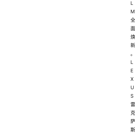
L
M
首
L
页
E
X
资
U
讯
S
专
登录
注册
题
简