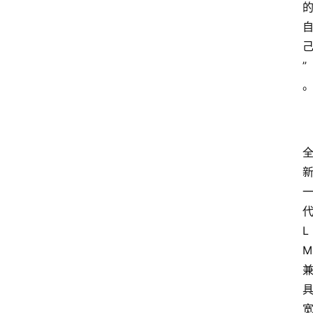
”
L
M