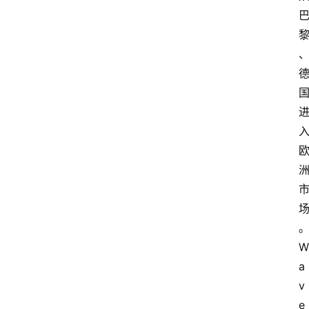
W
a
v
e