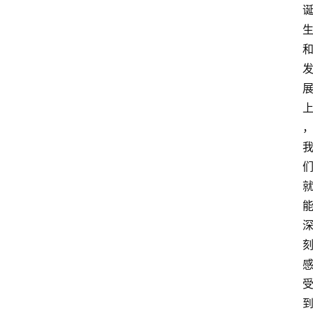
首
页
资
讯
专
登录
注册
题
简
报