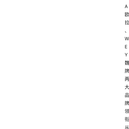
A
W
E
Y