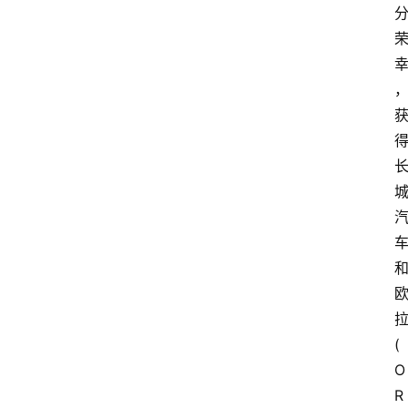
(
O
R