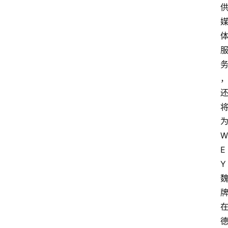
W
E
Y