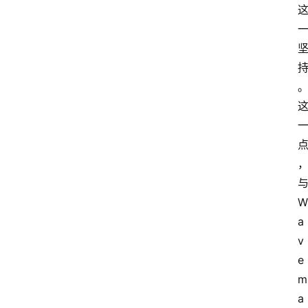
W
a
v
e
m
a