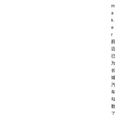
m
a
k
e
r