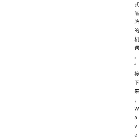
”
W
a
v
e