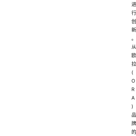
(
O
R
A
)