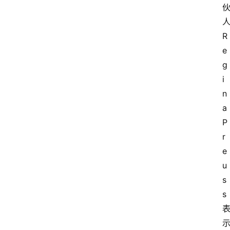
R
e
g
i
n
a 
P
r
e
u
s
s