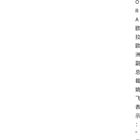
O
R
A
“