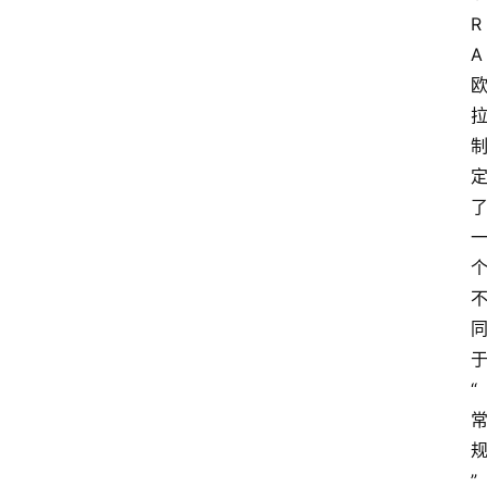
R
A
“
”