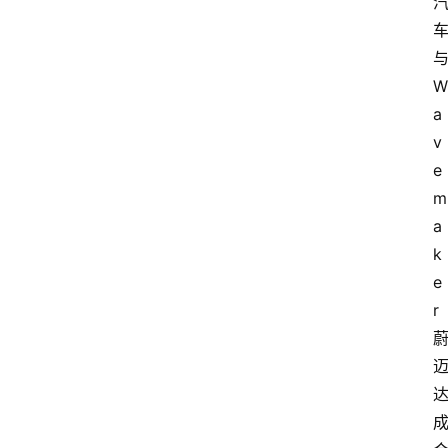
W
a
v
e
m
a
k
e
r