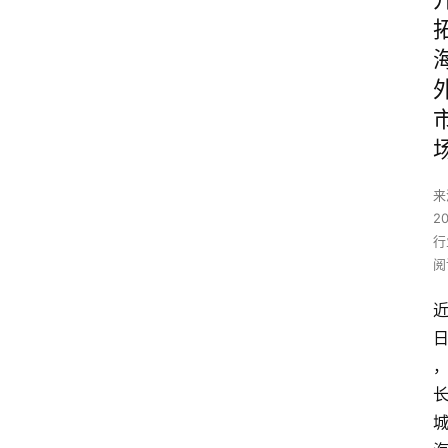
来
2
行
阅