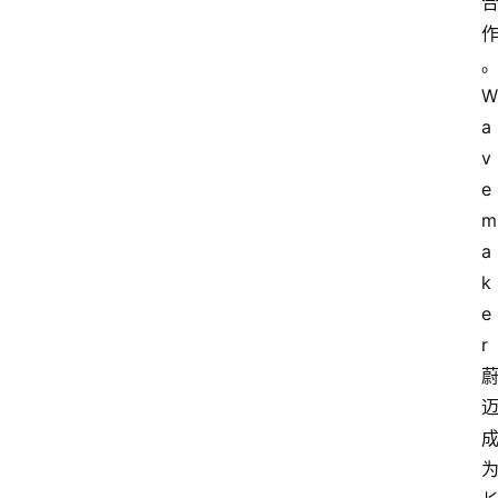
W
a
v
e
m
a
k
e
r