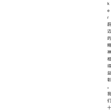
k
e
r