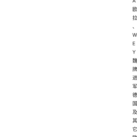
A
W
E
Y