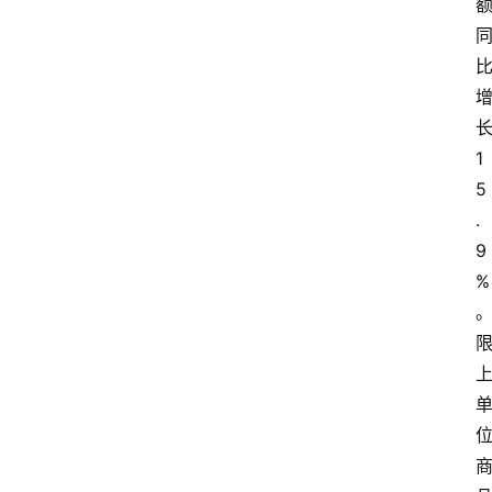
1
5
.
9
%