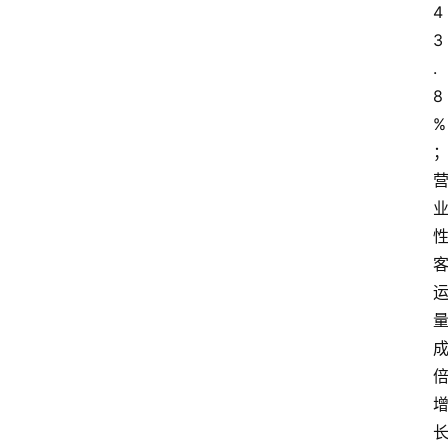
4
3
.
8
%