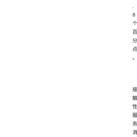
.
8
首
页
资
讯
专
登录
注册
题
简
报