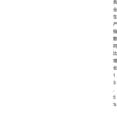
1
3
.
5
%