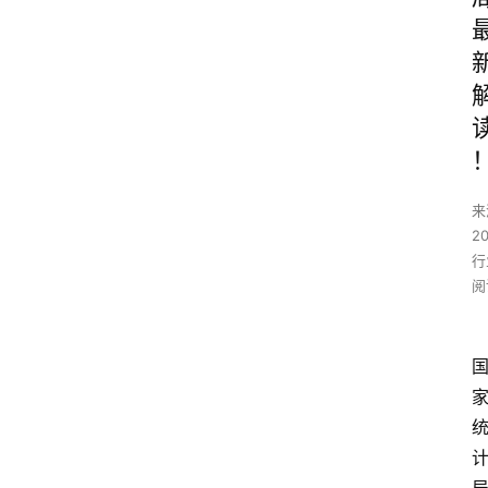
来
2
行
阅