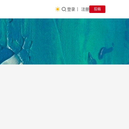
登录
注册
投稿
海南
自
贸
省服
百
科
务业
扩大
全面
效推
开放
2024-
海南
综合
02-27
服务