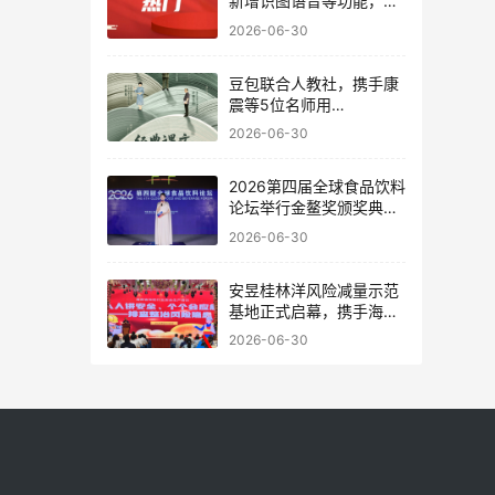
新增识图语音等功能，方
便老年用户鉴别诈骗
2026-06-30
豆包联合人教社，携手康
震等5位名师用
Seedance 重新“看见”经
2026-06-30
典课文
2026第四届全球食品饮料
论坛举行金鳌奖颁奖典礼
和新闻发布会
2026-06-30
安昱桂林洋风险减量示范
基地正式启幕，携手海南
省保险行业协会共筑自贸
2026-06-30
港安全防线