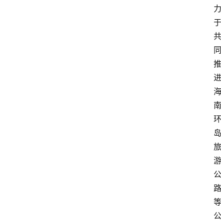
首
页
资
讯
专
登录
注册
题
简
报