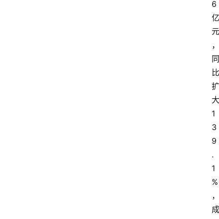
6
1
3
9
.
1
%