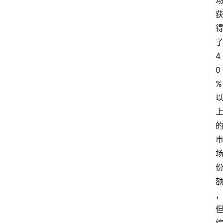
4
0
%