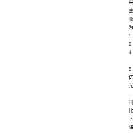
1
首
9
页
4
.
资
5
讯
专
登录
注册
题
简
报