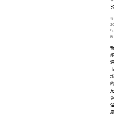
来
2
行
阅