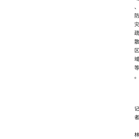
首
页
资
讯
专
登录
注册
题
简
报