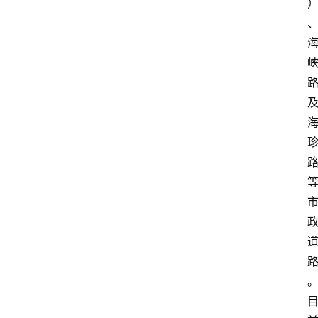
首
页
资
讯
专
登录
注册
题
简
报