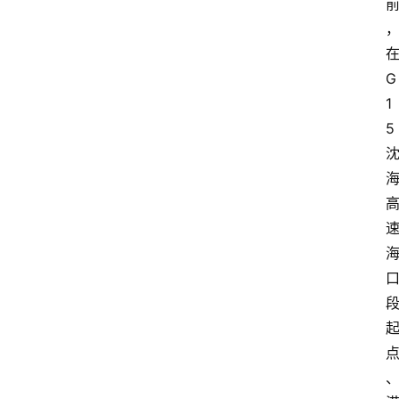
G
1
5