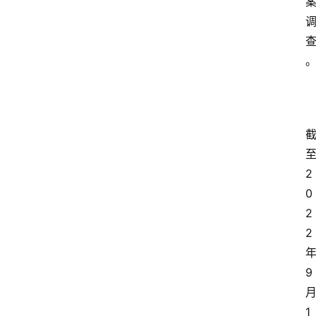
首
页
资
讯
2
0
专
登录
注册
2
题
2
简
9
报
1