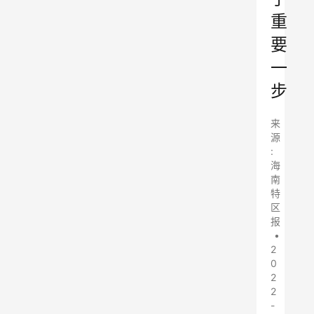
重
要
一
步
来
源
:
海
南
特
区
报
•
2
0
2
2
-