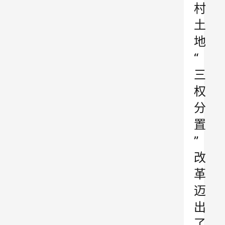
村
土
地
“
三
权
分
置
”
改
革
迈
出
了