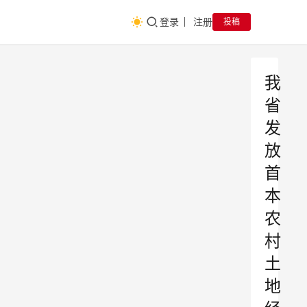
登录
注册
投稿
我
省
发
放
首
本
农
村
土
地