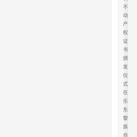
不
动
产
权
证
书
颁
发
仪
式
在
乐
东
黎
族
自