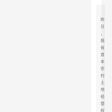
昨
日
，
我
省
首
本
农
村
土
地
经
营
权