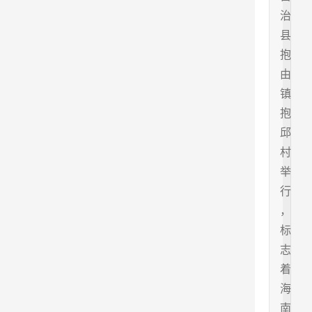
治
县
抱
由
镇
抱
邱
村
举
行
，
标
志
着
海
南