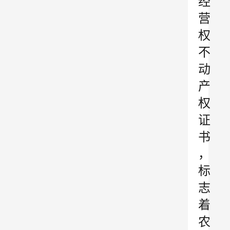
经
营
权
不
动
产
权
证
书
，
标
志
着
农