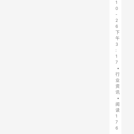
1
0
-
2
6
下
午
3
:
1
7
•
行
业
资
讯
•
阅
读
1
7
6