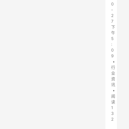
0
-
2
7
下
午
5
:
0
9
•
行
业
资
讯
•
阅
读
1
3
2