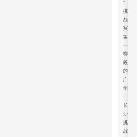
”
挑
战
赛
第
一
赛
段
的
广
州
-
长
沙
挑
战