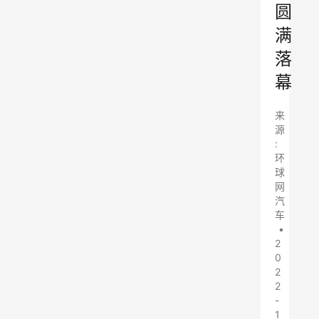
圆
满
落
幕
来
源
:
环
球
网
汽
车
•
2
0
2
2
-
1