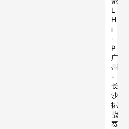
豪
L
H
i
·
P
广
州
-
长
沙
挑
战
赛