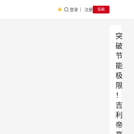
登录
注册
投稿
突
破
节
能
极
限
！
吉
利
帝