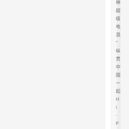
神
超
级
电
混
“
纵
贯
中
国
一
起
H
i
·
P