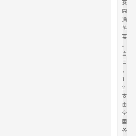
赛
圆
满
落
幕
。
当
日
，
1
2
支
由
全
国
各