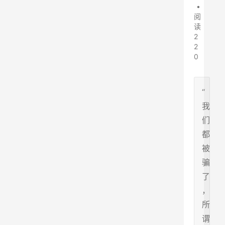
•
阅
读
2
2
0
“
我
们
都
被
骗
了
，
所
谓