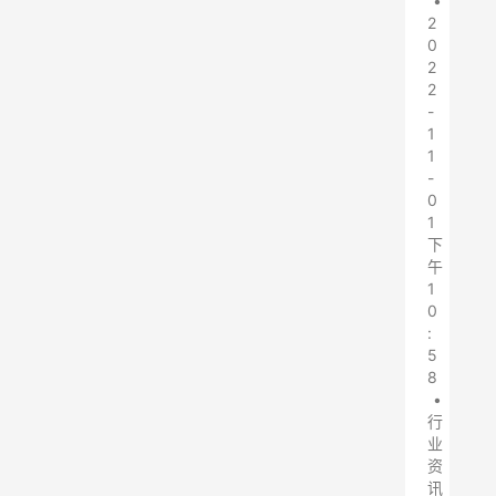
•
2
0
2
2
-
1
1
-
0
1
下
午
1
0
:
5
8
•
行
业
资
讯