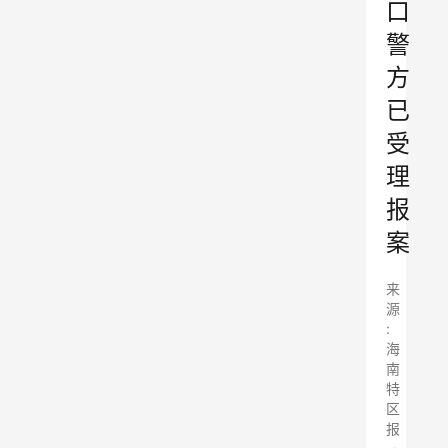
口
警
方
已
受
理
报
案
来
源
:
海
南
特
区
报