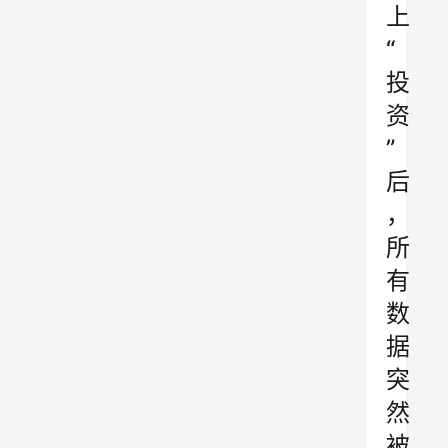
上
“
投
资
”
后
，
所
有
数
据
突
然
被