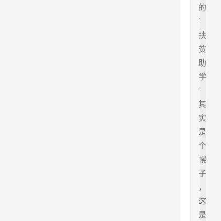
的
‘
扶
贫
助
学
’
其
实
是
个
幌
子
，
这
是