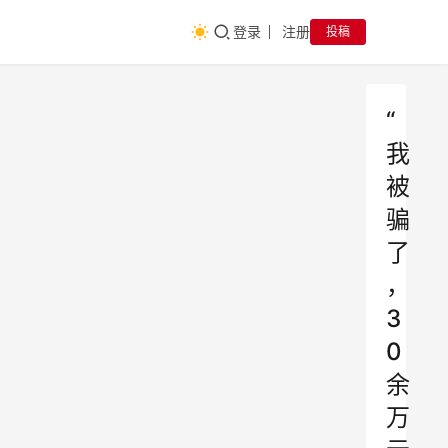
登录
注册
投稿
“
我
被
骗
了
，
3
0
余
万