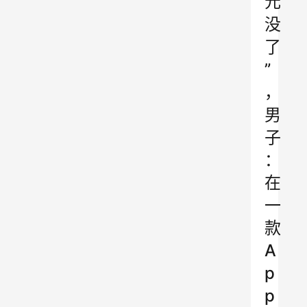
元
没
了
”
，
男
子
：
在
一
款
A
p
p