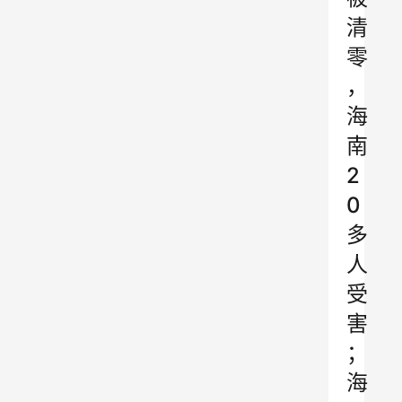
清
零
，
海
南
2
0
多
人
受
害
；
海