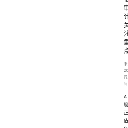
来
2
行
阅
A