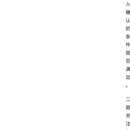
首
页
资
讯
专
登录
注册
题
简
报