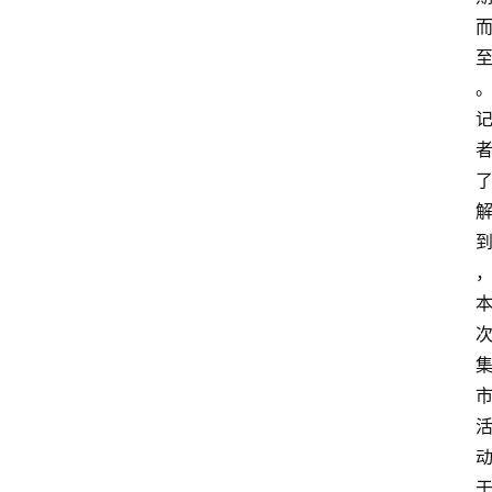
首
页
资
讯
专
登录
注册
题
简
报