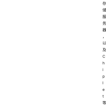
C
h
i
p
l
e
t