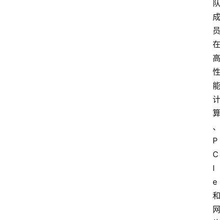
P
C
I
e