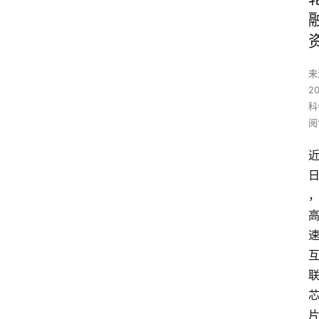
来
2
科
阅