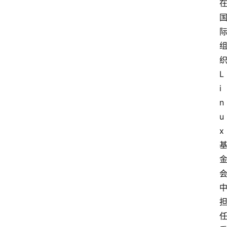
L
i
n
u
x