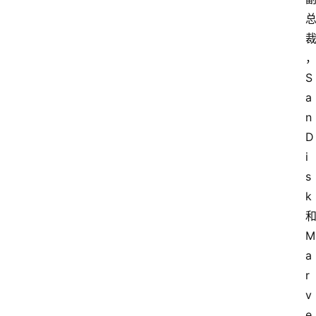
S
a
n
D
i
s
k
M
a
r
v
e