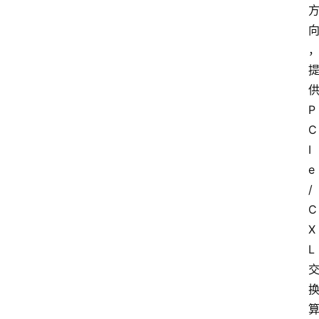
P
C
I
e
/
C
X
L