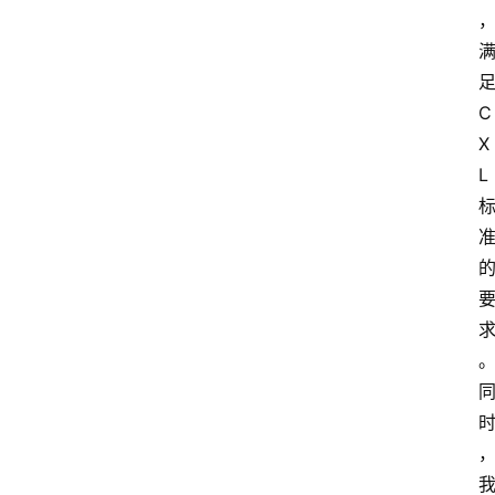
C
X
L