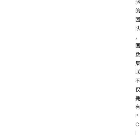
P
C
I