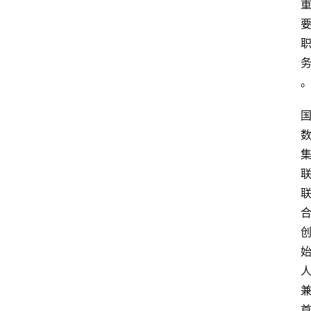
首
页
资
讯
专
登录
注册
题
简
报