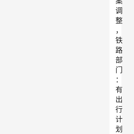
案
调
整
，
铁
路
部
门
：
有
出
行
计
划