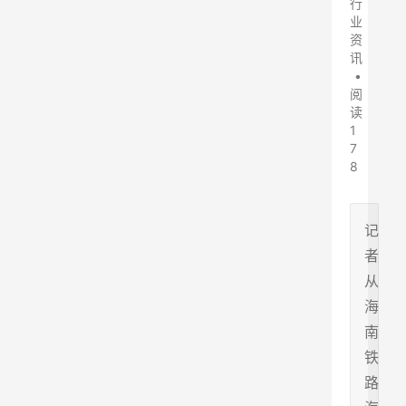
行
业
资
讯
•
阅
读
1
7
8
记
者
从
海
南
铁
路