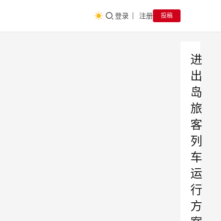
登录
注册
投稿
进
出
岛
旅
客
列
车
运
行
方