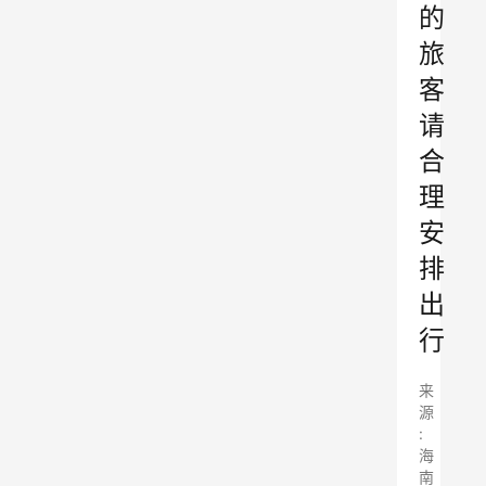
的
旅
客
请
合
理
安
排
出
行
来
源
:
海
南