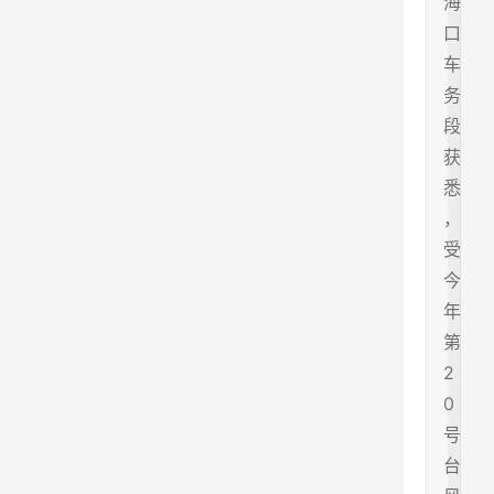
海
口
车
务
段
获
悉
，
受
今
年
第
2
0
号
台