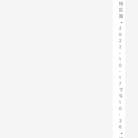
特
区
报
•
2
0
2
2
-
1
0
-
1
7
下
午
1
0
:
3
6
•