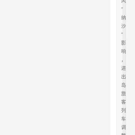
风
“
纳
沙
”
影
响
，
进
出
岛
旅
客
列
车
调