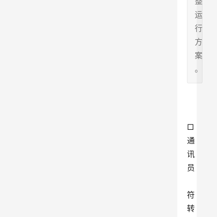
整
运
行
方
案
。
□
通
讯
员
符
转